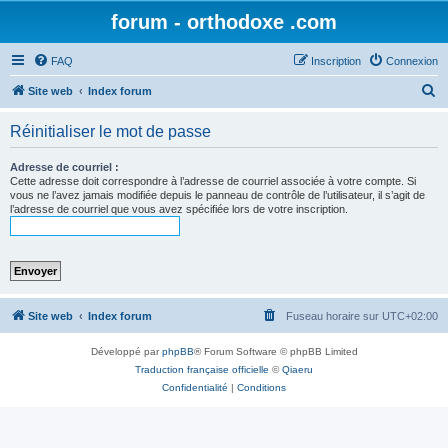
forum - orthodoxe .com
FAQ
Inscription
Connexion
R
Site web
Index forum
e
Réinitialiser le mot de passe
c
h
Adresse de courriel :
Cette adresse doit correspondre à l’adresse de courriel associée à votre compte. Si
e
vous ne l’avez jamais modifiée depuis le panneau de contrôle de l’utilisateur, il s’agit de
l’adresse de courriel que vous avez spécifiée lors de votre inscription.
r
c
h
e
r
Site web
Index forum
Fuseau horaire sur
UTC+02:00
Développé par
phpBB
® Forum Software © phpBB Limited
Traduction française officielle
©
Qiaeru
Confidentialité
|
Conditions