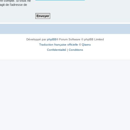
tre compte. Si vous ne
’agit de l’adresse de
Développé par
phpBB
® Forum Software © phpBB Limited
Traduction française officielle
©
Qiaeru
Confidentialité
|
Conditions