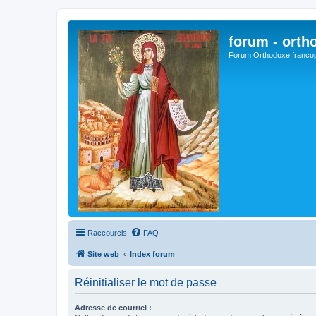
forum - orth
Forum Orthodoxe franco
Raccourcis
FAQ
Site web
Index forum
Réinitialiser le mot de passe
Adresse de courriel :