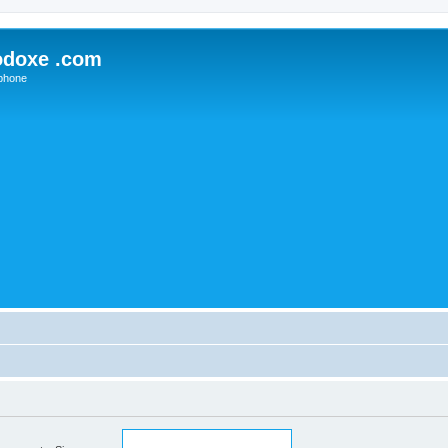
odoxe .com
phone