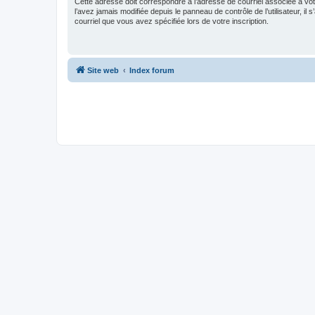
Cette adresse doit correspondre à l’adresse de courriel associée à vo
l’avez jamais modifiée depuis le panneau de contrôle de l’utilisateur, il s
courriel que vous avez spécifiée lors de votre inscription.
Site web
Index forum