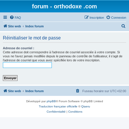
forum - orthodoxe .com
FAQ
Inscription
Connexion
R
Site web
Index forum
e
Réinitialiser le mot de passe
c
h
Adresse de courriel :
Cette adresse doit correspondre à l’adresse de courriel associée à votre compte. Si
e
vous ne l’avez jamais modifiée depuis le panneau de contrôle de l’utilisateur, il s’agit de
l’adresse de courriel que vous avez spécifiée lors de votre inscription.
r
c
h
e
r
Site web
Index forum
Fuseau horaire sur
UTC+02:00
Développé par
phpBB
® Forum Software © phpBB Limited
Traduction française officielle
©
Qiaeru
Confidentialité
|
Conditions