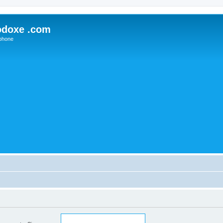
odoxe .com
phone