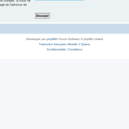
tre compte. Si vous ne
’agit de l’adresse de
Développé par
phpBB
® Forum Software © phpBB Limited
Traduction française officielle
©
Qiaeru
Confidentialité
|
Conditions