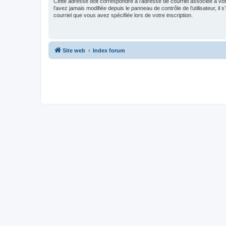
Cette adresse doit correspondre à l’adresse de courriel associée à vo
l’avez jamais modifiée depuis le panneau de contrôle de l’utilisateur, il s
courriel que vous avez spécifiée lors de votre inscription.
Site web
Index forum