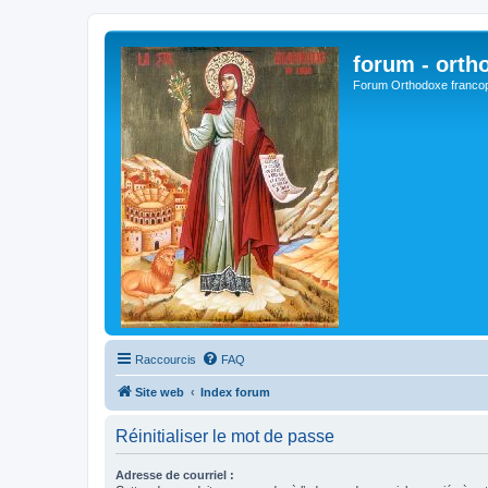
forum - orth
Forum Orthodoxe franco
Raccourcis
FAQ
Site web
Index forum
Réinitialiser le mot de passe
Adresse de courriel :