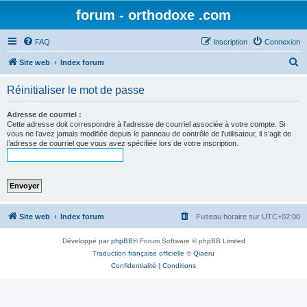
forum - orthodoxe .com
FAQ
Inscription
Connexion
R
Site web
Index forum
e
Réinitialiser le mot de passe
c
h
Adresse de courriel :
Cette adresse doit correspondre à l’adresse de courriel associée à votre compte. Si
e
vous ne l’avez jamais modifiée depuis le panneau de contrôle de l’utilisateur, il s’agit de
l’adresse de courriel que vous avez spécifiée lors de votre inscription.
r
c
h
e
r
Site web
Index forum
Fuseau horaire sur
UTC+02:00
Développé par
phpBB
® Forum Software © phpBB Limited
Traduction française officielle
©
Qiaeru
Confidentialité
|
Conditions