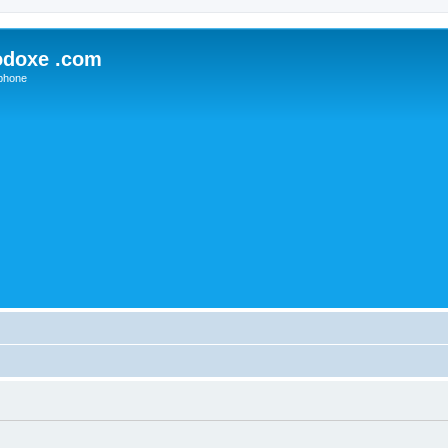
odoxe .com
phone