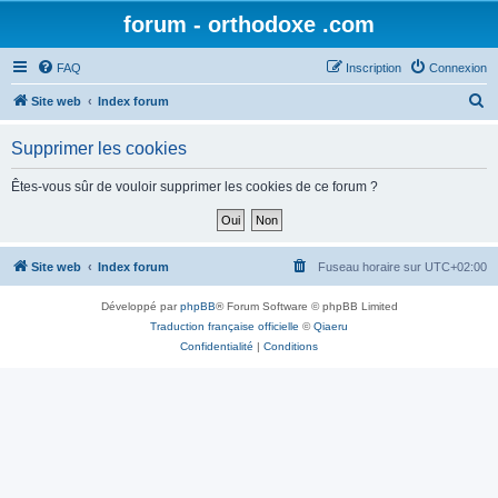
forum - orthodoxe .com
FAQ
Inscription
Connexion
R
Site web
Index forum
e
Supprimer les cookies
c
h
Êtes-vous sûr de vouloir supprimer les cookies de ce forum ?
e
r
c
Site web
Index forum
Fuseau horaire sur
UTC+02:00
h
Développé par
phpBB
® Forum Software © phpBB Limited
e
Traduction française officielle
©
Qiaeru
r
Confidentialité
|
Conditions