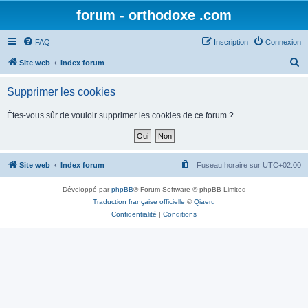
forum - orthodoxe .com
FAQ
Inscription
Connexion
R
Site web
Index forum
e
Supprimer les cookies
c
h
Êtes-vous sûr de vouloir supprimer les cookies de ce forum ?
e
r
c
Site web
Index forum
Fuseau horaire sur
UTC+02:00
h
Développé par
phpBB
® Forum Software © phpBB Limited
e
Traduction française officielle
©
Qiaeru
r
Confidentialité
|
Conditions