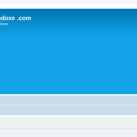
odoxe .com
phone