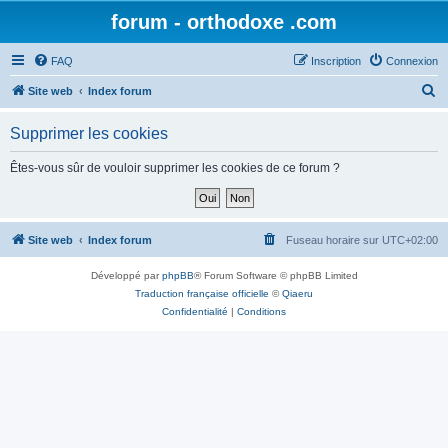
forum - orthodoxe .com
FAQ
Inscription
Connexion
R
Site web
Index forum
e
Supprimer les cookies
c
h
Êtes-vous sûr de vouloir supprimer les cookies de ce forum ?
e
r
c
Site web
Index forum
Fuseau horaire sur
UTC+02:00
h
Développé par
phpBB
® Forum Software © phpBB Limited
e
Traduction française officielle
©
Qiaeru
r
Confidentialité
|
Conditions