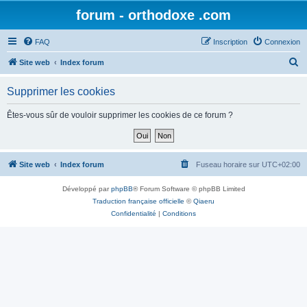
forum - orthodoxe .com
FAQ
Inscription
Connexion
R
Site web
Index forum
e
Supprimer les cookies
c
h
Êtes-vous sûr de vouloir supprimer les cookies de ce forum ?
e
r
c
Site web
Index forum
Fuseau horaire sur
UTC+02:00
h
Développé par
phpBB
® Forum Software © phpBB Limited
e
Traduction française officielle
©
Qiaeru
r
Confidentialité
|
Conditions