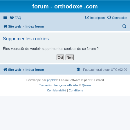
forum - orthodoxe .com
FAQ
Inscription
Connexion
R
Site web
Index forum
e
Supprimer les cookies
c
h
Êtes-vous sûr de vouloir supprimer les cookies de ce forum ?
e
r
c
Site web
Index forum
Fuseau horaire sur
UTC+02:00
h
Développé par
phpBB
® Forum Software © phpBB Limited
e
Traduction française officielle
©
Qiaeru
r
Confidentialité
|
Conditions