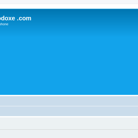
odoxe .com
phone