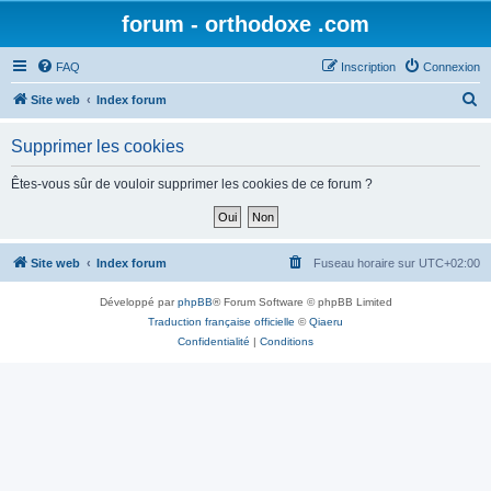
forum - orthodoxe .com
FAQ
Inscription
Connexion
R
Site web
Index forum
e
Supprimer les cookies
c
h
Êtes-vous sûr de vouloir supprimer les cookies de ce forum ?
e
r
c
Site web
Index forum
Fuseau horaire sur
UTC+02:00
h
Développé par
phpBB
® Forum Software © phpBB Limited
e
Traduction française officielle
©
Qiaeru
r
Confidentialité
|
Conditions