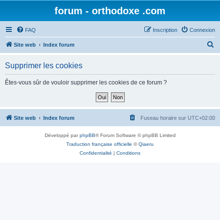
forum - orthodoxe .com
FAQ
Inscription
Connexion
R
Site web
Index forum
e
Supprimer les cookies
c
h
Êtes-vous sûr de vouloir supprimer les cookies de ce forum ?
e
r
c
Site web
Index forum
Fuseau horaire sur
UTC+02:00
h
Développé par
phpBB
® Forum Software © phpBB Limited
e
Traduction française officielle
©
Qiaeru
r
Confidentialité
|
Conditions