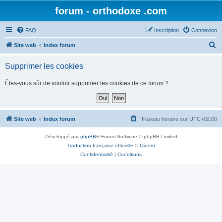
forum - orthodoxe .com
FAQ
Inscription
Connexion
R
Site web
Index forum
e
Supprimer les cookies
c
h
Êtes-vous sûr de vouloir supprimer les cookies de ce forum ?
e
r
c
Site web
Index forum
Fuseau horaire sur
UTC+02:00
h
Développé par
phpBB
® Forum Software © phpBB Limited
e
Traduction française officielle
©
Qiaeru
r
Confidentialité
|
Conditions