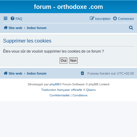
forum - orthodoxe .com
FAQ
Inscription
Connexion
R
Site web
Index forum
e
Supprimer les cookies
c
h
Êtes-vous sûr de vouloir supprimer les cookies de ce forum ?
e
r
c
Site web
Index forum
Fuseau horaire sur
UTC+02:00
h
Développé par
phpBB
® Forum Software © phpBB Limited
e
Traduction française officielle
©
Qiaeru
r
Confidentialité
|
Conditions