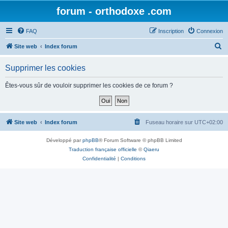
forum - orthodoxe .com
FAQ
Inscription
Connexion
R
Site web
Index forum
e
Supprimer les cookies
c
h
Êtes-vous sûr de vouloir supprimer les cookies de ce forum ?
e
r
c
Site web
Index forum
Fuseau horaire sur
UTC+02:00
h
Développé par
phpBB
® Forum Software © phpBB Limited
e
Traduction française officielle
©
Qiaeru
r
Confidentialité
|
Conditions