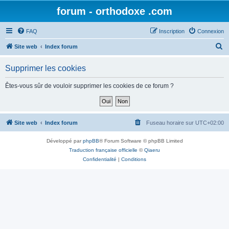
forum - orthodoxe .com
FAQ
Inscription
Connexion
R
Site web
Index forum
e
Supprimer les cookies
c
h
Êtes-vous sûr de vouloir supprimer les cookies de ce forum ?
e
r
c
Site web
Index forum
Fuseau horaire sur
UTC+02:00
h
Développé par
phpBB
® Forum Software © phpBB Limited
e
Traduction française officielle
©
Qiaeru
r
Confidentialité
|
Conditions