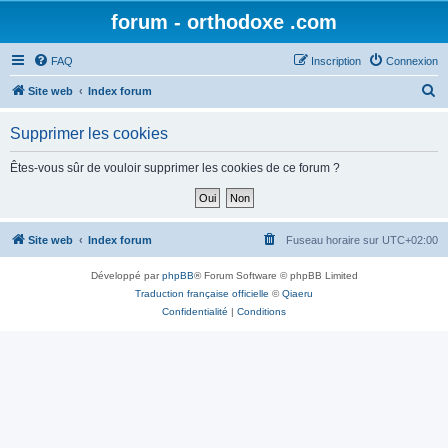
forum - orthodoxe .com
FAQ
Inscription
Connexion
R
Site web
Index forum
e
Supprimer les cookies
c
h
Êtes-vous sûr de vouloir supprimer les cookies de ce forum ?
e
r
c
Site web
Index forum
Fuseau horaire sur
UTC+02:00
h
Développé par
phpBB
® Forum Software © phpBB Limited
e
Traduction française officielle
©
Qiaeru
r
Confidentialité
|
Conditions