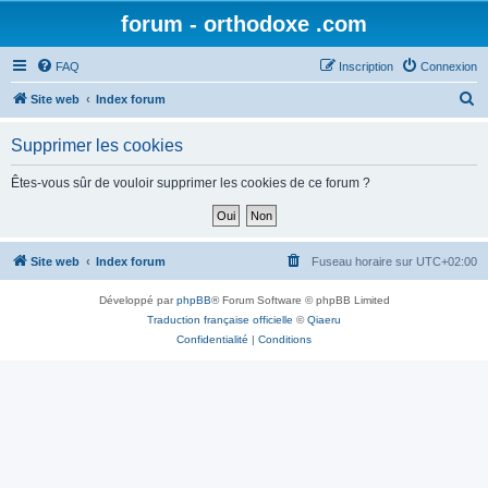
forum - orthodoxe .com
FAQ
Inscription
Connexion
R
Site web
Index forum
e
Supprimer les cookies
c
h
Êtes-vous sûr de vouloir supprimer les cookies de ce forum ?
e
r
c
Site web
Index forum
Fuseau horaire sur
UTC+02:00
h
Développé par
phpBB
® Forum Software © phpBB Limited
e
Traduction française officielle
©
Qiaeru
r
Confidentialité
|
Conditions