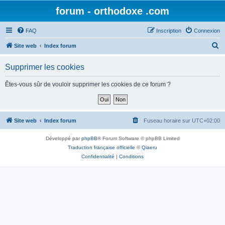
forum - orthodoxe .com
FAQ
Inscription
Connexion
R
Site web
Index forum
e
Supprimer les cookies
c
h
Êtes-vous sûr de vouloir supprimer les cookies de ce forum ?
e
r
c
Site web
Index forum
Fuseau horaire sur
UTC+02:00
h
Développé par
phpBB
® Forum Software © phpBB Limited
e
Traduction française officielle
©
Qiaeru
r
Confidentialité
|
Conditions