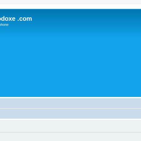
odoxe .com
phone