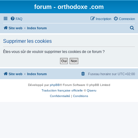
forum - orthodoxe .com
FAQ
Inscription
Connexion
R
Site web
Index forum
e
Supprimer les cookies
c
h
Êtes-vous sûr de vouloir supprimer les cookies de ce forum ?
e
r
c
Site web
Index forum
Fuseau horaire sur
UTC+02:00
h
Développé par
phpBB
® Forum Software © phpBB Limited
e
Traduction française officielle
©
Qiaeru
r
Confidentialité
|
Conditions