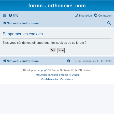
forum - orthodoxe .com
FAQ
Inscription
Connexion
R
Site web
Index forum
e
Supprimer les cookies
c
h
Êtes-vous sûr de vouloir supprimer les cookies de ce forum ?
e
r
c
Site web
Index forum
Fuseau horaire sur
UTC+02:00
h
Développé par
phpBB
® Forum Software © phpBB Limited
e
Traduction française officielle
©
Qiaeru
r
Confidentialité
|
Conditions