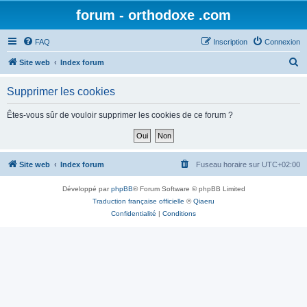
forum - orthodoxe .com
FAQ
Inscription
Connexion
R
Site web
Index forum
e
Supprimer les cookies
c
h
Êtes-vous sûr de vouloir supprimer les cookies de ce forum ?
e
r
c
Site web
Index forum
Fuseau horaire sur
UTC+02:00
h
Développé par
phpBB
® Forum Software © phpBB Limited
e
Traduction française officielle
©
Qiaeru
r
Confidentialité
|
Conditions