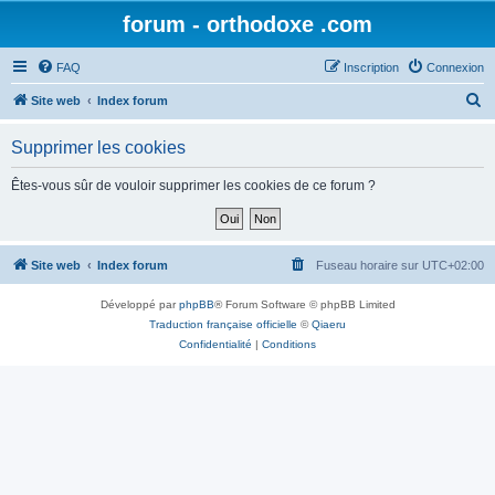
forum - orthodoxe .com
FAQ
Inscription
Connexion
R
Site web
Index forum
e
Supprimer les cookies
c
h
Êtes-vous sûr de vouloir supprimer les cookies de ce forum ?
e
r
c
Site web
Index forum
Fuseau horaire sur
UTC+02:00
h
Développé par
phpBB
® Forum Software © phpBB Limited
e
Traduction française officielle
©
Qiaeru
r
Confidentialité
|
Conditions