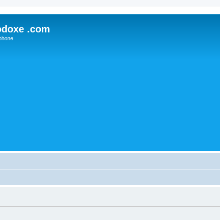
odoxe .com
phone