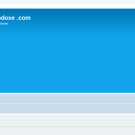
odoxe .com
phone