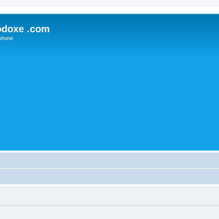
odoxe .com
phone