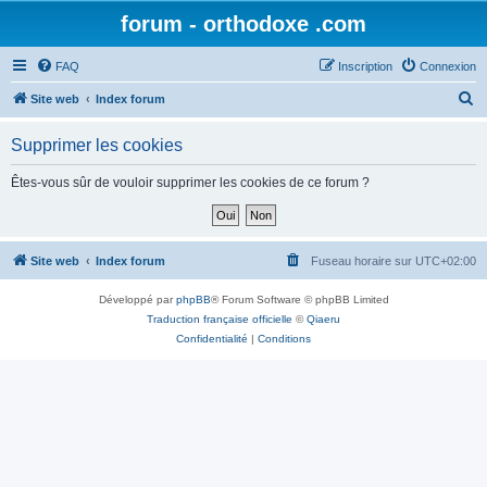
forum - orthodoxe .com
FAQ
Inscription
Connexion
R
Site web
Index forum
e
Supprimer les cookies
c
h
Êtes-vous sûr de vouloir supprimer les cookies de ce forum ?
e
r
c
Site web
Index forum
Fuseau horaire sur
UTC+02:00
h
Développé par
phpBB
® Forum Software © phpBB Limited
e
Traduction française officielle
©
Qiaeru
r
Confidentialité
|
Conditions