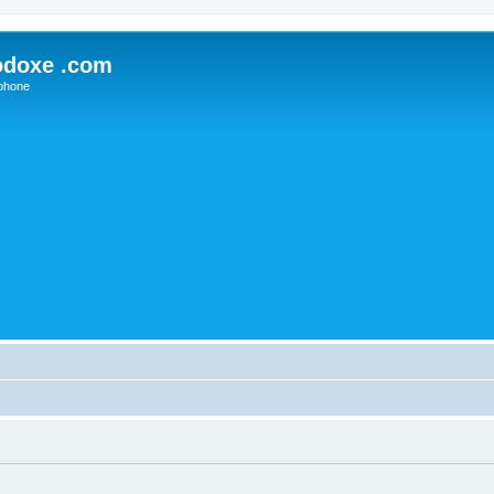
odoxe .com
phone