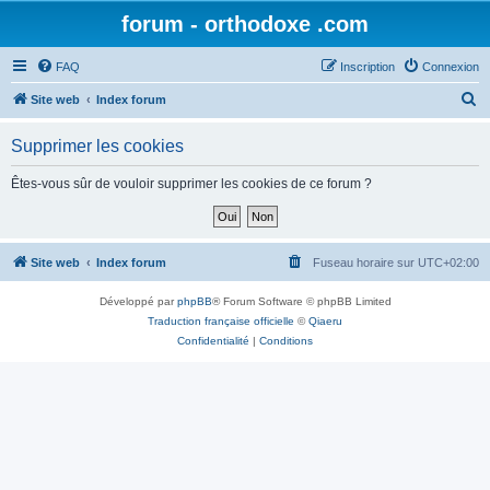
forum - orthodoxe .com
FAQ
Inscription
Connexion
R
Site web
Index forum
e
Supprimer les cookies
c
h
Êtes-vous sûr de vouloir supprimer les cookies de ce forum ?
e
r
c
Site web
Index forum
Fuseau horaire sur
UTC+02:00
h
Développé par
phpBB
® Forum Software © phpBB Limited
e
Traduction française officielle
©
Qiaeru
r
Confidentialité
|
Conditions