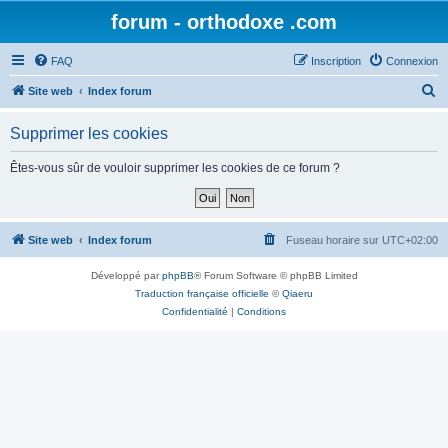
forum - orthodoxe .com
FAQ
Inscription
Connexion
R
Site web
Index forum
e
Supprimer les cookies
c
h
Êtes-vous sûr de vouloir supprimer les cookies de ce forum ?
e
r
c
Site web
Index forum
Fuseau horaire sur
UTC+02:00
h
Développé par
phpBB
® Forum Software © phpBB Limited
e
Traduction française officielle
©
Qiaeru
r
Confidentialité
|
Conditions