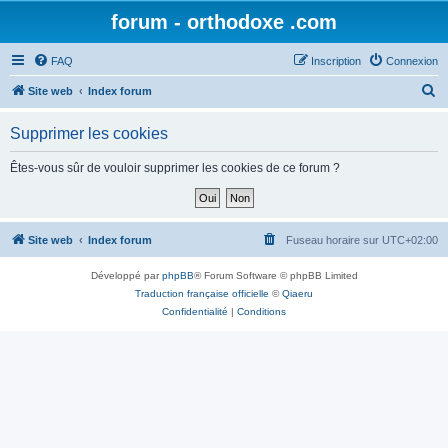
forum - orthodoxe .com
FAQ
Inscription
Connexion
R
Site web
Index forum
e
Supprimer les cookies
c
h
Êtes-vous sûr de vouloir supprimer les cookies de ce forum ?
e
r
c
Site web
Index forum
Fuseau horaire sur
UTC+02:00
h
Développé par
phpBB
® Forum Software © phpBB Limited
e
Traduction française officielle
©
Qiaeru
r
Confidentialité
|
Conditions