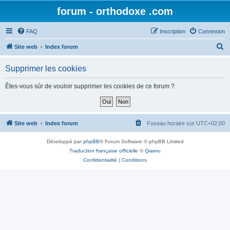
forum - orthodoxe .com
FAQ
Inscription
Connexion
R
Site web
Index forum
e
Supprimer les cookies
c
h
Êtes-vous sûr de vouloir supprimer les cookies de ce forum ?
e
r
c
Site web
Index forum
Fuseau horaire sur
UTC+02:00
h
Développé par
phpBB
® Forum Software © phpBB Limited
e
Traduction française officielle
©
Qiaeru
r
Confidentialité
|
Conditions