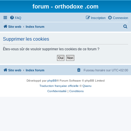
forum - orthodoxe .com
FAQ
Inscription
Connexion
R
Site web
Index forum
e
Supprimer les cookies
c
h
Êtes-vous sûr de vouloir supprimer les cookies de ce forum ?
e
r
c
Site web
Index forum
Fuseau horaire sur
UTC+02:00
h
Développé par
phpBB
® Forum Software © phpBB Limited
e
Traduction française officielle
©
Qiaeru
r
Confidentialité
|
Conditions