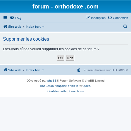
forum - orthodoxe .com
FAQ
Inscription
Connexion
R
Site web
Index forum
e
Supprimer les cookies
c
h
Êtes-vous sûr de vouloir supprimer les cookies de ce forum ?
e
r
c
Site web
Index forum
Fuseau horaire sur
UTC+02:00
h
Développé par
phpBB
® Forum Software © phpBB Limited
e
Traduction française officielle
©
Qiaeru
r
Confidentialité
|
Conditions