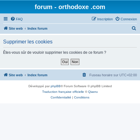
forum - orthodoxe .com
FAQ
Inscription
Connexion
R
Site web
Index forum
e
Supprimer les cookies
c
h
Êtes-vous sûr de vouloir supprimer les cookies de ce forum ?
e
r
c
Site web
Index forum
Fuseau horaire sur
UTC+02:00
h
Développé par
phpBB
® Forum Software © phpBB Limited
e
Traduction française officielle
©
Qiaeru
r
Confidentialité
|
Conditions