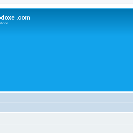
odoxe .com
phone