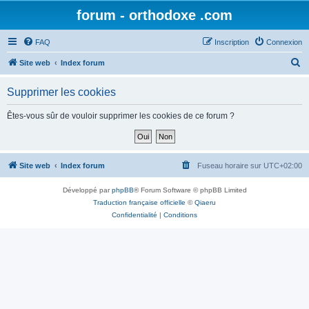
forum - orthodoxe .com
FAQ
Inscription
Connexion
R
Site web
Index forum
e
Supprimer les cookies
c
h
Êtes-vous sûr de vouloir supprimer les cookies de ce forum ?
e
r
c
Site web
Index forum
Fuseau horaire sur
UTC+02:00
h
Développé par
phpBB
® Forum Software © phpBB Limited
e
Traduction française officielle
©
Qiaeru
r
Confidentialité
|
Conditions