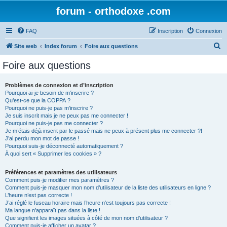
forum - orthodoxe .com
FAQ
Inscription
Connexion
R
Site web
Index forum
Foire aux questions
e
Foire aux questions
c
h
Problèmes de connexion et d’inscription
Pourquoi ai-je besoin de m’inscrire ?
e
Qu’est-ce que la COPPA ?
r
Pourquoi ne puis-je pas m’inscrire ?
Je suis inscrit mais je ne peux pas me connecter !
c
Pourquoi ne puis-je pas me connecter ?
Je m’étais déjà inscrit par le passé mais ne peux à présent plus me connecter ?!
h
J’ai perdu mon mot de passe !
e
Pourquoi suis-je déconnecté automatiquement ?
À quoi sert « Supprimer les cookies » ?
r
Préférences et paramètres des utilisateurs
Comment puis-je modifier mes paramètres ?
Comment puis-je masquer mon nom d’utilisateur de la liste des utilisateurs en ligne ?
L’heure n’est pas correcte !
J’ai réglé le fuseau horaire mais l’heure n’est toujours pas correcte !
Ma langue n’apparaît pas dans la liste !
Que signifient les images situées à côté de mon nom d’utilisateur ?
Comment puis-je afficher un avatar ?