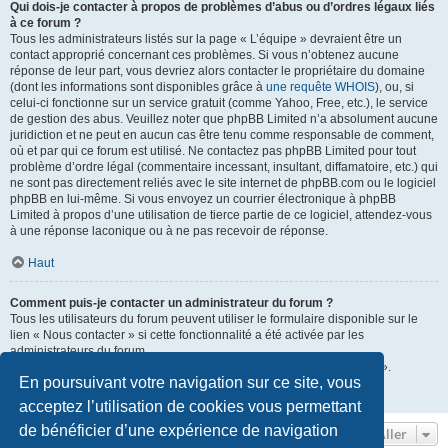
Qui dois-je contacter à propos de problèmes d’abus ou d’ordres légaux liés
à ce forum ?
Tous les administrateurs listés sur la page « L’équipe » devraient être un
contact approprié concernant ces problèmes. Si vous n’obtenez aucune
réponse de leur part, vous devriez alors contacter le propriétaire du domaine
(dont les informations sont disponibles grâce à
une requête WHOIS
), ou, si
celui-ci fonctionne sur un service gratuit (comme Yahoo, Free, etc.), le service
de gestion des abus. Veuillez noter que phpBB Limited n’a absolument aucune
juridiction et ne peut en aucun cas être tenu comme responsable de comment,
où et par qui ce forum est utilisé. Ne contactez pas phpBB Limited pour tout
problème d’ordre légal (commentaire incessant, insultant, diffamatoire, etc.) qui
ne sont pas directement reliés avec le site internet de phpBB.com ou le logiciel
phpBB en lui-même. Si vous envoyez un courrier électronique à phpBB
Limited à propos d’une utilisation de tierce partie de ce logiciel, attendez-vous
à une réponse laconique ou à ne pas recevoir de réponse.
Haut
Comment puis-je contacter un administrateur du forum ?
Tous les utilisateurs du forum peuvent utiliser le formulaire disponible sur le
lien « Nous contacter » si cette fonctionnalité a été activée par les
administrateurs du forum.
Les membres du forum peuvent également utiliser le lien « L’équipe ».
En poursuivant votre navigation sur ce site, vous
Haut
acceptez l’utilisation de cookies vous permettant
de bénéficier d’une expérience de navigation
Aller