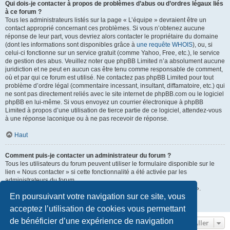
Qui dois-je contacter à propos de problèmes d’abus ou d’ordres légaux liés
à ce forum ?
Tous les administrateurs listés sur la page « L’équipe » devraient être un
contact approprié concernant ces problèmes. Si vous n’obtenez aucune
réponse de leur part, vous devriez alors contacter le propriétaire du domaine
(dont les informations sont disponibles grâce à
une requête WHOIS
), ou, si
celui-ci fonctionne sur un service gratuit (comme Yahoo, Free, etc.), le service
de gestion des abus. Veuillez noter que phpBB Limited n’a absolument aucune
juridiction et ne peut en aucun cas être tenu comme responsable de comment,
où et par qui ce forum est utilisé. Ne contactez pas phpBB Limited pour tout
problème d’ordre légal (commentaire incessant, insultant, diffamatoire, etc.) qui
ne sont pas directement reliés avec le site internet de phpBB.com ou le logiciel
phpBB en lui-même. Si vous envoyez un courrier électronique à phpBB
Limited à propos d’une utilisation de tierce partie de ce logiciel, attendez-vous
à une réponse laconique ou à ne pas recevoir de réponse.
Haut
Comment puis-je contacter un administrateur du forum ?
Tous les utilisateurs du forum peuvent utiliser le formulaire disponible sur le
lien « Nous contacter » si cette fonctionnalité a été activée par les
administrateurs du forum.
Les membres du forum peuvent également utiliser le lien « L’équipe ».
En poursuivant votre navigation sur ce site, vous
Haut
acceptez l’utilisation de cookies vous permettant
de bénéficier d’une expérience de navigation
Aller