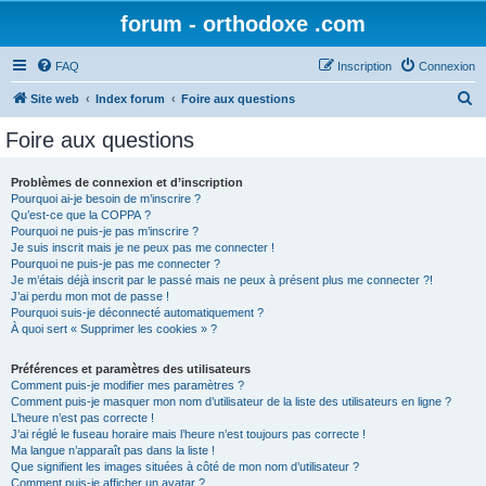
forum - orthodoxe .com
FAQ
Inscription
Connexion
R
Site web
Index forum
Foire aux questions
e
Foire aux questions
c
h
Problèmes de connexion et d’inscription
Pourquoi ai-je besoin de m’inscrire ?
e
Qu’est-ce que la COPPA ?
r
Pourquoi ne puis-je pas m’inscrire ?
Je suis inscrit mais je ne peux pas me connecter !
c
Pourquoi ne puis-je pas me connecter ?
Je m’étais déjà inscrit par le passé mais ne peux à présent plus me connecter ?!
h
J’ai perdu mon mot de passe !
e
Pourquoi suis-je déconnecté automatiquement ?
À quoi sert « Supprimer les cookies » ?
r
Préférences et paramètres des utilisateurs
Comment puis-je modifier mes paramètres ?
Comment puis-je masquer mon nom d’utilisateur de la liste des utilisateurs en ligne ?
L’heure n’est pas correcte !
J’ai réglé le fuseau horaire mais l’heure n’est toujours pas correcte !
Ma langue n’apparaît pas dans la liste !
Que signifient les images situées à côté de mon nom d’utilisateur ?
Comment puis-je afficher un avatar ?