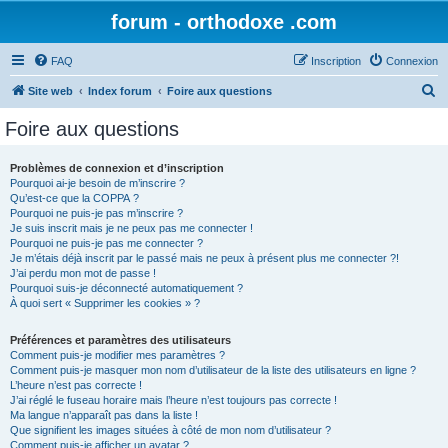
forum - orthodoxe .com
FAQ
Inscription
Connexion
R
Site web
Index forum
Foire aux questions
e
Foire aux questions
c
h
Problèmes de connexion et d’inscription
Pourquoi ai-je besoin de m’inscrire ?
e
Qu’est-ce que la COPPA ?
r
Pourquoi ne puis-je pas m’inscrire ?
Je suis inscrit mais je ne peux pas me connecter !
c
Pourquoi ne puis-je pas me connecter ?
Je m’étais déjà inscrit par le passé mais ne peux à présent plus me connecter ?!
h
J’ai perdu mon mot de passe !
e
Pourquoi suis-je déconnecté automatiquement ?
À quoi sert « Supprimer les cookies » ?
r
Préférences et paramètres des utilisateurs
Comment puis-je modifier mes paramètres ?
Comment puis-je masquer mon nom d’utilisateur de la liste des utilisateurs en ligne ?
L’heure n’est pas correcte !
J’ai réglé le fuseau horaire mais l’heure n’est toujours pas correcte !
Ma langue n’apparaît pas dans la liste !
Que signifient les images situées à côté de mon nom d’utilisateur ?
Comment puis-je afficher un avatar ?