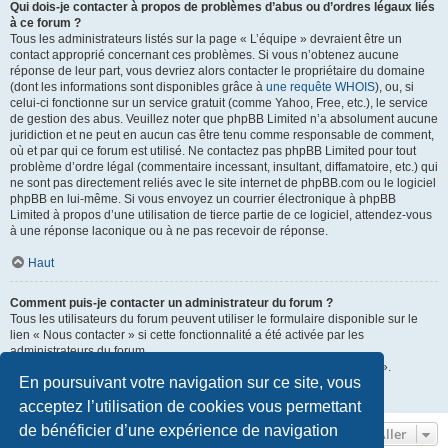
Qui dois-je contacter à propos de problèmes d’abus ou d’ordres légaux liés
à ce forum ?
Tous les administrateurs listés sur la page « L’équipe » devraient être un
contact approprié concernant ces problèmes. Si vous n’obtenez aucune
réponse de leur part, vous devriez alors contacter le propriétaire du domaine
(dont les informations sont disponibles grâce à
une requête WHOIS
), ou, si
celui-ci fonctionne sur un service gratuit (comme Yahoo, Free, etc.), le service
de gestion des abus. Veuillez noter que phpBB Limited n’a absolument aucune
juridiction et ne peut en aucun cas être tenu comme responsable de comment,
où et par qui ce forum est utilisé. Ne contactez pas phpBB Limited pour tout
problème d’ordre légal (commentaire incessant, insultant, diffamatoire, etc.) qui
ne sont pas directement reliés avec le site internet de phpBB.com ou le logiciel
phpBB en lui-même. Si vous envoyez un courrier électronique à phpBB
Limited à propos d’une utilisation de tierce partie de ce logiciel, attendez-vous
à une réponse laconique ou à ne pas recevoir de réponse.
Haut
Comment puis-je contacter un administrateur du forum ?
Tous les utilisateurs du forum peuvent utiliser le formulaire disponible sur le
lien « Nous contacter » si cette fonctionnalité a été activée par les
administrateurs du forum.
Les membres du forum peuvent également utiliser le lien « L’équipe ».
En poursuivant votre navigation sur ce site, vous
Haut
acceptez l’utilisation de cookies vous permettant
de bénéficier d’une expérience de navigation
Aller