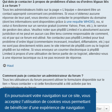
Qui dois-je contacter à propos de problèmes d’abus ou d’ordres légaux liés
à ce forum ?
Tous les administrateurs listés sur la page « L’équipe » devraient être un
contact approprié concernant ces problèmes. Si vous n’obtenez aucune
réponse de leur part, vous devriez alors contacter le propriétaire du domaine
(dont les informations sont disponibles grâce à
une requête WHOIS
), ou, si
celui-ci fonctionne sur un service gratuit (comme Yahoo, Free, etc.), le service
de gestion des abus. Veuillez noter que phpBB Limited n’a absolument aucune
juridiction et ne peut en aucun cas être tenu comme responsable de comment,
où et par qui ce forum est utilisé. Ne contactez pas phpBB Limited pour tout
problème d’ordre légal (commentaire incessant, insultant, diffamatoire, etc.) qui
ne sont pas directement reliés avec le site internet de phpBB.com ou le logiciel
phpBB en lui-même. Si vous envoyez un courrier électronique à phpBB
Limited à propos d’une utilisation de tierce partie de ce logiciel, attendez-vous
à une réponse laconique ou à ne pas recevoir de réponse.
Haut
Comment puis-je contacter un administrateur du forum ?
Tous les utilisateurs du forum peuvent utiliser le formulaire disponible sur le
lien « Nous contacter » si cette fonctionnalité a été activée par les
administrateurs du forum.
Les membres du forum peuvent également utiliser le lien « L’équipe ».
En poursuivant votre navigation sur ce site, vous
Haut
acceptez l’utilisation de cookies vous permettant
de bénéficier d’une expérience de navigation
Aller