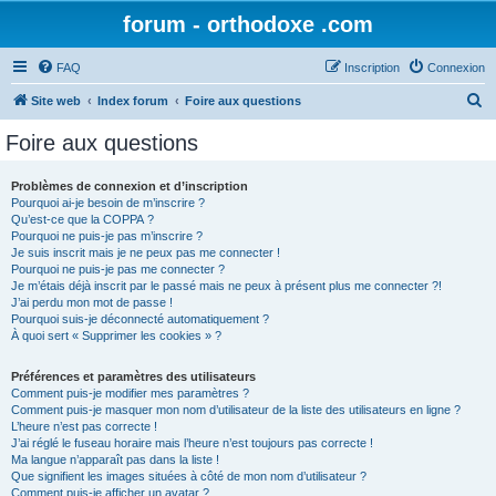
forum - orthodoxe .com
FAQ
Inscription
Connexion
R
Site web
Index forum
Foire aux questions
e
Foire aux questions
c
h
Problèmes de connexion et d’inscription
Pourquoi ai-je besoin de m’inscrire ?
e
Qu’est-ce que la COPPA ?
r
Pourquoi ne puis-je pas m’inscrire ?
Je suis inscrit mais je ne peux pas me connecter !
c
Pourquoi ne puis-je pas me connecter ?
Je m’étais déjà inscrit par le passé mais ne peux à présent plus me connecter ?!
h
J’ai perdu mon mot de passe !
e
Pourquoi suis-je déconnecté automatiquement ?
À quoi sert « Supprimer les cookies » ?
r
Préférences et paramètres des utilisateurs
Comment puis-je modifier mes paramètres ?
Comment puis-je masquer mon nom d’utilisateur de la liste des utilisateurs en ligne ?
L’heure n’est pas correcte !
J’ai réglé le fuseau horaire mais l’heure n’est toujours pas correcte !
Ma langue n’apparaît pas dans la liste !
Que signifient les images situées à côté de mon nom d’utilisateur ?
Comment puis-je afficher un avatar ?