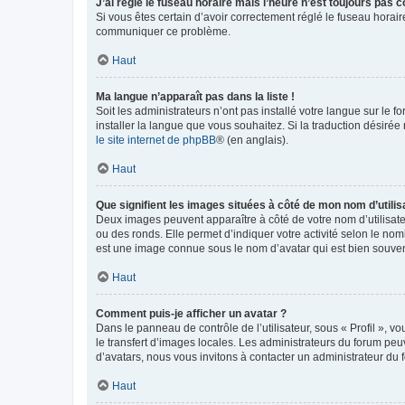
J’ai réglé le fuseau horaire mais l’heure n’est toujours pas c
Si vous êtes certain d’avoir correctement réglé le fuseau horaire
communiquer ce problème.
Haut
Ma langue n’apparaît pas dans la liste !
Soit les administrateurs n’ont pas installé votre langue sur le f
installer la langue que vous souhaitez. Si la traduction désirée
le site internet de phpBB
® (en anglais).
Haut
Que signifient les images situées à côté de mon nom d’utilis
Deux images peuvent apparaître à côté de votre nom d’utilisate
ou des ronds. Elle permet d’indiquer votre activité selon le no
est une image connue sous le nom d’avatar qui est bien souvent
Haut
Comment puis-je afficher un avatar ?
Dans le panneau de contrôle de l’utilisateur, sous « Profil », v
le transfert d’images locales. Les administrateurs du forum peuv
d’avatars, nous vous invitons à contacter un administrateur du 
Haut