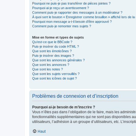
Pourquoi ne puis-je pas transférer de pièces jointes ?
Pourquoi ai-je reçu un avertissement ?
Comment puis-je rapporter des messages à un modérateur ?
À quoi sert le bouton « Enregistrer comme brouillon » affiché lors de la 
Pourquoi mon message a-t-il besoin d’être approuvé ?
Comment puis-je remonter mes sujets ?
Mise en forme et types de sujets
Qu’est-ce que le BBCode ?
Puis-je insérer du code HTML ?
Que sont les émoticônes ?
Puis-je insérer des images ?
Que sont les annonces générales ?
Que sont les annonces ?
Que sont les notes ?
Que sont les sujets verrouillés ?
Que sont les icônes de sujet ?
Problèmes de connexion et d’inscription
Pourquoi ai-je besoin de m’inscrire ?
Vous n’êtes pas dans l’obligation de le faire, mais les adminis
fonctionnalités supplémentaires qui ne sont pas disponibles aux 
utilisateurs, l’adhésion à un groupe d’utilisateurs, etc. L’insc
Haut