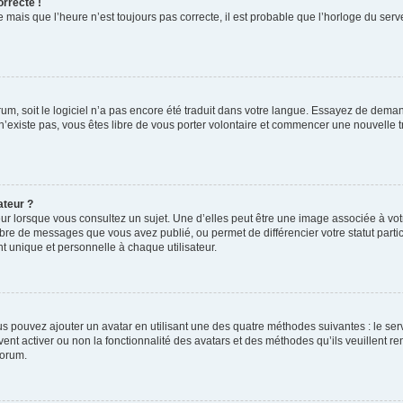
orrecte !
 mais que l’heure n’est toujours pas correcte, il est probable que l’horloge du serve
orum, soit le logiciel n’a pas encore été traduit dans votre langue. Essayez de deman
 n’existe pas, vous êtes libre de vous porter volontaire et commencer une nouvelle t
ateur ?
ur lorsque vous consultez un sujet. Une d’elles peut être une image associée à vo
mbre de messages que vous avez publié, ou permet de différencier votre statut parti
 unique et personnelle à chaque utilisateur.
ous pouvez ajouter un avatar en utilisant une des quatre méthodes suivantes : le serv
ent activer ou non la fonctionnalité des avatars et des méthodes qu’ils veuillent ren
forum.