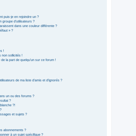
t puis-je en rejoindre un ?
 groupe d’utilisateurs ?
araissent dans une couleur différente ?
défaut » ?
s !
non sollicités !
e de la part de quelqu’un sur ce forum !
lisateurs de ma liste d’amis et d’ignorés ?
ans un ou des forums ?
sultat ?
blanche ?!
?
ssages et sujets ?
t les abonnements ?
onner à un sujet spécifique ?