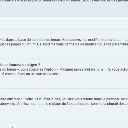
tionnalité a été activée par un administrateur du forum. Si vous rencontrez des pro
ockés dans la base de données du forum. Vous pouvez les modifier depuis le panneau 
haut des pages du forum. Ce système vous permettra de modifier tous vos paramètre
s utilisateurs en ligne ?
s du forum », vous trouverez l’option « Masquer mon statut en ligne ». Si vous activ
é comme étant un utilisateur invisible.
aire différent du vôtre. Si tel était le cas, veuillez vous rendre dans le panneau de co
ey, etc. Veuillez noter que le réglage du fuseau horaire, comme la plupart des autr