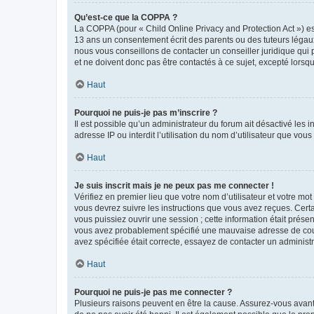
Qu’est-ce que la COPPA ?
La COPPA (pour « Child Online Privacy and Protection Act ») es
13 ans un consentement écrit des parents ou des tuteurs légaux
nous vous conseillons de contacter un conseiller juridique qui
et ne doivent donc pas être contactés à ce sujet, excepté lorsq
Haut
Pourquoi ne puis-je pas m’inscrire ?
Il est possible qu’un administrateur du forum ait désactivé les 
adresse IP ou interdit l’utilisation du nom d’utilisateur que vou
Haut
Je suis inscrit mais je ne peux pas me connecter !
Vérifiez en premier lieu que votre nom d’utilisateur et votre mo
vous devrez suivre les instructions que vous avez reçues. Cert
vous puissiez ouvrir une session ; cette information était présen
vous avez probablement spécifié une mauvaise adresse de courrie
avez spécifiée était correcte, essayez de contacter un administ
Haut
Pourquoi ne puis-je pas me connecter ?
Plusieurs raisons peuvent en être la cause. Assurez-vous avant t