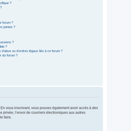
ifique ?
 ?
ce forum ?
s jointes ?
cussions ?
ible ?
 d’abus ou d’ordres légaux liés à ce forum ?
r du forum ?
ts. En vous inscrivant, vous pouvez également avoir accès à des
ie privée, l’envoi de courriers électroniques aux autres
e faire.