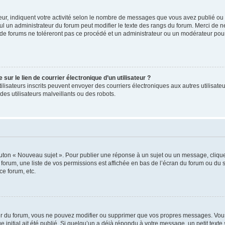
ur, indiquent votre activité selon le nombre de messages que vous avez publié ou id
eul un administrateur du forum peut modifier le texte des rangs du forum. Merci de 
de forums ne toléreront pas ce procédé et un administrateur ou un modérateur pou
ur le lien de courrier électronique d’un utilisateur ?
s utilisateurs inscrits peuvent envoyer des courriers électroniques aux autres utili
es utilisateurs malveillants ou des robots.
outon « Nouveau sujet ». Pour publier une réponse à un sujet ou un message, cliqu
 forum, une liste de vos permissions est affichée en bas de l’écran du forum ou du
ce forum, etc.
r du forum, vous ne pouvez modifier ou supprimer que vos propres messages. Vou
 initial ait été publié. Si quelqu’un a déjà répondu à votre message, un petit text