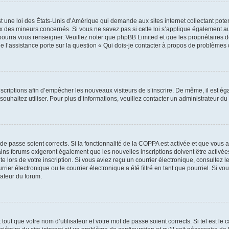
t une loi des États-Unis d’Amérique qui demande aux sites internet collectant pot
 des mineurs concernés. Si vous ne savez pas si cette loi s’applique également au
 pourra vous renseigner. Veuillez noter que phpBB Limited et que les propriétaires
ue l’assistance porte sur la question « Qui dois-je contacter à propos de problèmes 
inscriptions afin d’empêcher les nouveaux visiteurs de s’inscrire. De même, il est é
s souhaitez utiliser. Pour plus d’informations, veuillez contacter un administrateur du
t de passe soient corrects. Si la fonctionnalité de la COPPA est activée et que vous 
ains forums exigeront également que les nouvelles inscriptions doivent être activée
te lors de votre inscription. Si vous aviez reçu un courrier électronique, consultez l
r électronique ou le courrier électronique a été filtré en tant que pourriel. Si vo
rateur du forum.
out que votre nom d’utilisateur et votre mot de passe soient corrects. Si tel est le