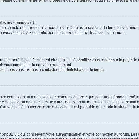
iétaire du site internet ait un problème de configuration et qu’il soit nécessaire de l
 plus me connecter ?!
votre compte pour une quelconque raison. De plus, beaucoup de forums suppriment pér
 nouveau et essayez de participer plus activement aux discussions du forum.
 récupéré, il peut facilement être réinitialisé. Veuillez vous rendre sur la page de
voir vous connecter de nouveau rapidement.
sse, nous vous invitons à contacter un administrateur du forum.
otre connexion au forum, vous ne resterez connecté que pour une période prédéfinie
se « Se souvenir de moi » lors de votre connexion au forum. Ceci n’est pas recomm
’arrivez pas à trouver cette case à cocher, il est probable qu’un administrateur du fo
 phpBB 3.3 qui conservent votre authentification et votre connexion au forum. Les 