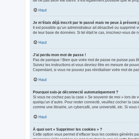
de ne pas avoir été banni. Il est également possible que le propr
Haut
Je m’étais déjà inscrit par le passé mais ne peux à présent
Il est possible qu’un administrateur ait désactivé ou supprimé 
de leur base de données. Si tel était le cas, inscrivez-vous de
Haut
J’ai perdu mon mot de passe !
Pas de panique ! Bien que votre mot de passe ne puisse pas être
Suivez les instructions et vous devriez être en mesure de pou
Cependant, si vous ne pouvez pas réinitialiser votre mot de pa
Haut
Pourquoi suis-je déconnecté automatiquement ?
Si vous ne cochez pas la case « Se souvenir de moi » lors de v
quelqu’un d’autre. Pour rester connecté, veuillez cocher la ca
comme une librairie, un cybercafé, une université, etc. Si vous n
Haut
À quoi sert « Supprimer les cookies » ?
Cette option vous permet d’effacer tous les cookies générés par