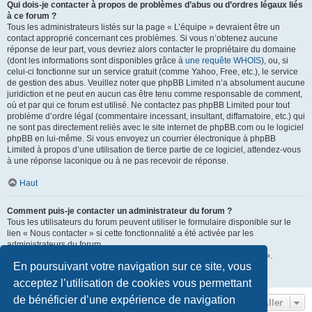
Qui dois-je contacter à propos de problèmes d’abus ou d’ordres légaux liés
à ce forum ?
Tous les administrateurs listés sur la page « L’équipe » devraient être un
contact approprié concernant ces problèmes. Si vous n’obtenez aucune
réponse de leur part, vous devriez alors contacter le propriétaire du domaine
(dont les informations sont disponibles grâce à
une requête WHOIS
), ou, si
celui-ci fonctionne sur un service gratuit (comme Yahoo, Free, etc.), le service
de gestion des abus. Veuillez noter que phpBB Limited n’a absolument aucune
juridiction et ne peut en aucun cas être tenu comme responsable de comment,
où et par qui ce forum est utilisé. Ne contactez pas phpBB Limited pour tout
problème d’ordre légal (commentaire incessant, insultant, diffamatoire, etc.) qui
ne sont pas directement reliés avec le site internet de phpBB.com ou le logiciel
phpBB en lui-même. Si vous envoyez un courrier électronique à phpBB
Limited à propos d’une utilisation de tierce partie de ce logiciel, attendez-vous
à une réponse laconique ou à ne pas recevoir de réponse.
Haut
Comment puis-je contacter un administrateur du forum ?
Tous les utilisateurs du forum peuvent utiliser le formulaire disponible sur le
lien « Nous contacter » si cette fonctionnalité a été activée par les
administrateurs du forum.
Les membres du forum peuvent également utiliser le lien « L’équipe ».
En poursuivant votre navigation sur ce site, vous
Haut
acceptez l’utilisation de cookies vous permettant
de bénéficier d’une expérience de navigation
Aller