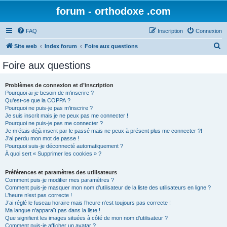
forum - orthodoxe .com
FAQ
Inscription
Connexion
R
Site web
Index forum
Foire aux questions
e
Foire aux questions
c
h
Problèmes de connexion et d’inscription
Pourquoi ai-je besoin de m’inscrire ?
e
Qu’est-ce que la COPPA ?
r
Pourquoi ne puis-je pas m’inscrire ?
Je suis inscrit mais je ne peux pas me connecter !
c
Pourquoi ne puis-je pas me connecter ?
Je m’étais déjà inscrit par le passé mais ne peux à présent plus me connecter ?!
h
J’ai perdu mon mot de passe !
e
Pourquoi suis-je déconnecté automatiquement ?
À quoi sert « Supprimer les cookies » ?
r
Préférences et paramètres des utilisateurs
Comment puis-je modifier mes paramètres ?
Comment puis-je masquer mon nom d’utilisateur de la liste des utilisateurs en ligne ?
L’heure n’est pas correcte !
J’ai réglé le fuseau horaire mais l’heure n’est toujours pas correcte !
Ma langue n’apparaît pas dans la liste !
Que signifient les images situées à côté de mon nom d’utilisateur ?
Comment puis-je afficher un avatar ?