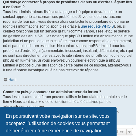
Qui dois-je contacter à propos de problèmes d’abus ou d’ordres légaux liés
à ce forum ?
Tous les administrateurs listés sur la page « L’équipe » devraient être un
contact approprié concernant ces problèmes. Si vous n’obtenez aucune
réponse de leur part, vous devriez alors contacter le propriétaire du domaine
(dont les informations sont disponibles grâce à
une requête WHOIS
), ou, si
celui-ci fonctionne sur un service gratuit (comme Yahoo, Free, etc.), le service
de gestion des abus. Veuillez noter que phpBB Limited n’a absolument aucune
juridiction et ne peut en aucun cas être tenu comme responsable de comment,
où et par qui ce forum est utilisé. Ne contactez pas phpBB Limited pour tout
problème d’ordre légal (commentaire incessant, insultant, diffamatoire, etc.) qui
ne sont pas directement reliés avec le site internet de phpBB.com ou le logiciel
phpBB en lui-même. Si vous envoyez un courrier électronique à phpBB
Limited à propos d’une utilisation de tierce partie de ce logiciel, attendez-vous
à une réponse laconique ou à ne pas recevoir de réponse.
Haut
Comment puis-je contacter un administrateur du forum ?
Tous les utilisateurs du forum peuvent utiliser le formulaire disponible sur le
lien « Nous contacter » si cette fonctionnalité a été activée par les
administrateurs du forum.
Les membres du forum peuvent également utiliser le lien « L’équipe ».
En poursuivant votre navigation sur ce site, vous
Haut
acceptez l’utilisation de cookies vous permettant
de bénéficier d’une expérience de navigation
Aller