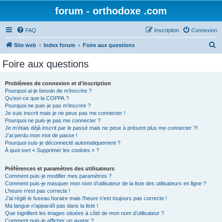
forum - orthodoxe .com
FAQ
Inscription
Connexion
R
Site web
Index forum
Foire aux questions
e
Foire aux questions
c
h
Problèmes de connexion et d’inscription
Pourquoi ai-je besoin de m’inscrire ?
e
Qu’est-ce que la COPPA ?
r
Pourquoi ne puis-je pas m’inscrire ?
Je suis inscrit mais je ne peux pas me connecter !
c
Pourquoi ne puis-je pas me connecter ?
Je m’étais déjà inscrit par le passé mais ne peux à présent plus me connecter ?!
h
J’ai perdu mon mot de passe !
e
Pourquoi suis-je déconnecté automatiquement ?
À quoi sert « Supprimer les cookies » ?
r
Préférences et paramètres des utilisateurs
Comment puis-je modifier mes paramètres ?
Comment puis-je masquer mon nom d’utilisateur de la liste des utilisateurs en ligne ?
L’heure n’est pas correcte !
J’ai réglé le fuseau horaire mais l’heure n’est toujours pas correcte !
Ma langue n’apparaît pas dans la liste !
Que signifient les images situées à côté de mon nom d’utilisateur ?
Comment puis-je afficher un avatar ?