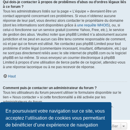
Qui dois-je contacter à propos de problèmes d’abus ou d’ordres légaux liés
à ce forum ?
Tous les administrateurs listés sur la page « L’équipe » devraient être un
contact approprié concernant ces problèmes. Si vous n’obtenez aucune
réponse de leur part, vous devriez alors contacter le propriétaire du domaine
(dont les informations sont disponibles grâce à
une requête WHOIS
), ou, si
celui-ci fonctionne sur un service gratuit (comme Yahoo, Free, etc.), le service
de gestion des abus. Veuillez noter que phpBB Limited n’a absolument aucune
juridiction et ne peut en aucun cas être tenu comme responsable de comment,
où et par qui ce forum est utilisé. Ne contactez pas phpBB Limited pour tout
problème d’ordre légal (commentaire incessant, insultant, diffamatoire, etc.) qui
ne sont pas directement reliés avec le site internet de phpBB.com ou le logiciel
phpBB en lui-même. Si vous envoyez un courrier électronique à phpBB
Limited à propos d’une utilisation de tierce partie de ce logiciel, attendez-vous
à une réponse laconique ou à ne pas recevoir de réponse.
Haut
Comment puis-je contacter un administrateur du forum ?
Tous les utilisateurs du forum peuvent utiliser le formulaire disponible sur le
lien « Nous contacter » si cette fonctionnalité a été activée par les
administrateurs du forum.
Les membres du forum peuvent également utiliser le lien « L’équipe ».
En poursuivant votre navigation sur ce site, vous
Haut
acceptez l’utilisation de cookies vous permettant
de bénéficier d’une expérience de navigation
Aller