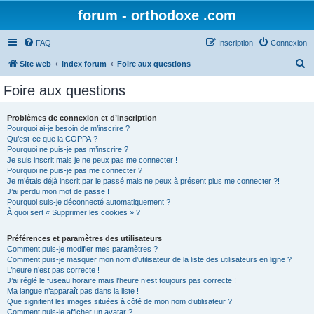
forum - orthodoxe .com
FAQ
Inscription
Connexion
R
Site web
Index forum
Foire aux questions
e
Foire aux questions
c
h
Problèmes de connexion et d’inscription
Pourquoi ai-je besoin de m’inscrire ?
e
Qu’est-ce que la COPPA ?
r
Pourquoi ne puis-je pas m’inscrire ?
Je suis inscrit mais je ne peux pas me connecter !
c
Pourquoi ne puis-je pas me connecter ?
Je m’étais déjà inscrit par le passé mais ne peux à présent plus me connecter ?!
h
J’ai perdu mon mot de passe !
e
Pourquoi suis-je déconnecté automatiquement ?
À quoi sert « Supprimer les cookies » ?
r
Préférences et paramètres des utilisateurs
Comment puis-je modifier mes paramètres ?
Comment puis-je masquer mon nom d’utilisateur de la liste des utilisateurs en ligne ?
L’heure n’est pas correcte !
J’ai réglé le fuseau horaire mais l’heure n’est toujours pas correcte !
Ma langue n’apparaît pas dans la liste !
Que signifient les images situées à côté de mon nom d’utilisateur ?
Comment puis-je afficher un avatar ?