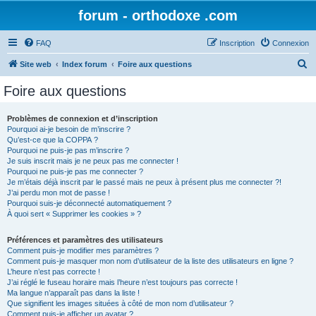
forum - orthodoxe .com
FAQ
Inscription
Connexion
R
Site web
Index forum
Foire aux questions
e
Foire aux questions
c
h
Problèmes de connexion et d’inscription
Pourquoi ai-je besoin de m’inscrire ?
e
Qu’est-ce que la COPPA ?
r
Pourquoi ne puis-je pas m’inscrire ?
Je suis inscrit mais je ne peux pas me connecter !
c
Pourquoi ne puis-je pas me connecter ?
Je m’étais déjà inscrit par le passé mais ne peux à présent plus me connecter ?!
h
J’ai perdu mon mot de passe !
e
Pourquoi suis-je déconnecté automatiquement ?
À quoi sert « Supprimer les cookies » ?
r
Préférences et paramètres des utilisateurs
Comment puis-je modifier mes paramètres ?
Comment puis-je masquer mon nom d’utilisateur de la liste des utilisateurs en ligne ?
L’heure n’est pas correcte !
J’ai réglé le fuseau horaire mais l’heure n’est toujours pas correcte !
Ma langue n’apparaît pas dans la liste !
Que signifient les images situées à côté de mon nom d’utilisateur ?
Comment puis-je afficher un avatar ?