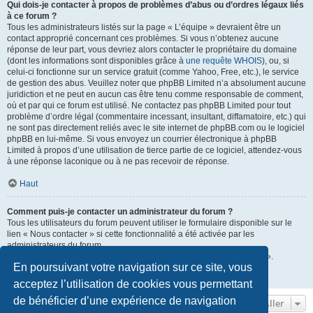
Qui dois-je contacter à propos de problèmes d’abus ou d’ordres légaux liés
à ce forum ?
Tous les administrateurs listés sur la page « L’équipe » devraient être un
contact approprié concernant ces problèmes. Si vous n’obtenez aucune
réponse de leur part, vous devriez alors contacter le propriétaire du domaine
(dont les informations sont disponibles grâce à
une requête WHOIS
), ou, si
celui-ci fonctionne sur un service gratuit (comme Yahoo, Free, etc.), le service
de gestion des abus. Veuillez noter que phpBB Limited n’a absolument aucune
juridiction et ne peut en aucun cas être tenu comme responsable de comment,
où et par qui ce forum est utilisé. Ne contactez pas phpBB Limited pour tout
problème d’ordre légal (commentaire incessant, insultant, diffamatoire, etc.) qui
ne sont pas directement reliés avec le site internet de phpBB.com ou le logiciel
phpBB en lui-même. Si vous envoyez un courrier électronique à phpBB
Limited à propos d’une utilisation de tierce partie de ce logiciel, attendez-vous
à une réponse laconique ou à ne pas recevoir de réponse.
Haut
Comment puis-je contacter un administrateur du forum ?
Tous les utilisateurs du forum peuvent utiliser le formulaire disponible sur le
lien « Nous contacter » si cette fonctionnalité a été activée par les
administrateurs du forum.
Les membres du forum peuvent également utiliser le lien « L’équipe ».
En poursuivant votre navigation sur ce site, vous
Haut
acceptez l’utilisation de cookies vous permettant
de bénéficier d’une expérience de navigation
Aller